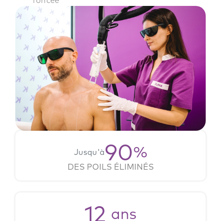
90
%
Jusqu'à
DES POILS ÉLIMINÉS
12
ans