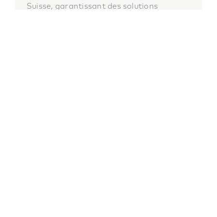
Suisse, garantissant des solutions
d'épilation définitive efficaces et sûres
pour tous les types de peau
.
QUESTIONS FRÉQUENTES SUR
L'ÉPILATION LASER
Voici les questions les plus fréquemment posées.